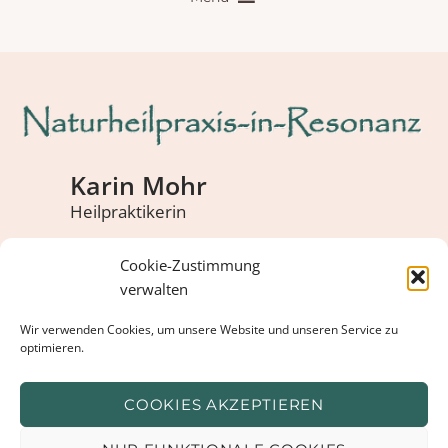
Karin Mohr
Heilpraktikerin
Cookie-Zustimmung
0 41 91 – 873 21 41
verwalten
Wir verwenden Cookies, um unsere Website und unseren Service zu
Hamburger Straße 68
optimieren.
24568 Kaltenkirchen
info@naturheilpraxis-in-resonanz.de
COOKIES AKZEPTIEREN